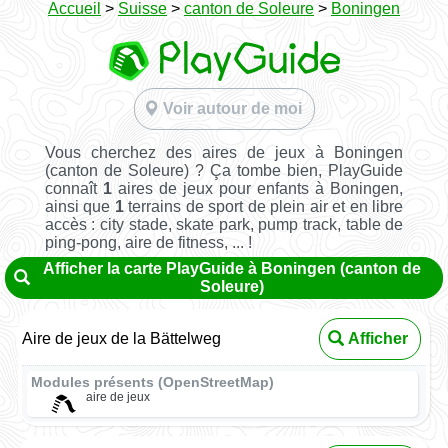
Accueil
>
Suisse
>
canton de Soleure
>
Boningen
Voir autour de moi
Vous cherchez des aires de jeux à Boningen
(canton de Soleure) ? Ça tombe bien, PlayGuide
connaît
1
aires de jeux pour enfants à Boningen,
ainsi que
1
terrains de sport de plein air et en libre
accès : city stade, skate park, pump track, table de
ping-pong, aire de fitness, ... !
Afficher la carte PlayGuide à Boningen (canton de
Soleure)
Aire de jeux de la Bättelweg
Afficher
Modules présents (OpenStreetMap)
aire de jeux