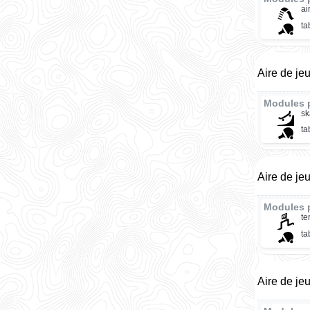
ai
ta
Aire de je
Modules 
sk
ta
Aire de je
Modules 
te
ta
Aire de je