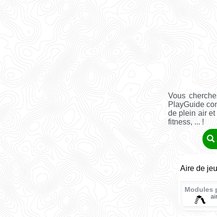
Vous cherche
PlayGuide co
de plein air e
fitness, ... !
Aire de je
Modules 
ai