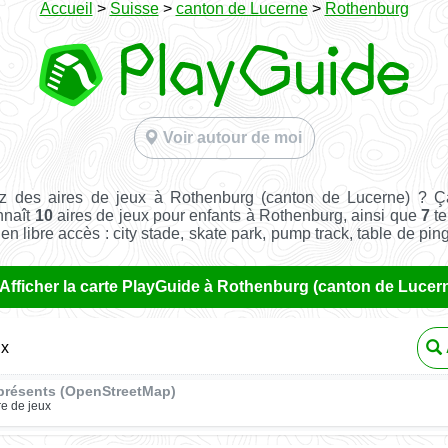
Accueil
>
Suisse
>
canton de Lucerne
>
Rothenburg
Voir autour de moi
z des aires de jeux à Rothenburg (canton de Lucerne) ? Ç
nnaît
10
aires de jeux pour enfants à Rothenburg, ainsi que
7
te
t en libre accès : city stade, skate park, pump track, table de pin
Afficher la carte PlayGuide à Rothenburg (canton de Lucer
ux
présents (OpenStreetMap)
re de jeux