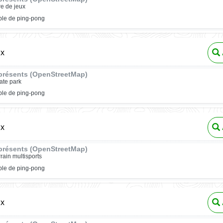
re de jeux
ble de ping-pong
ux
présents (OpenStreetMap)
ate park
ble de ping-pong
ux
présents (OpenStreetMap)
rrain multisports
ble de ping-pong
ux