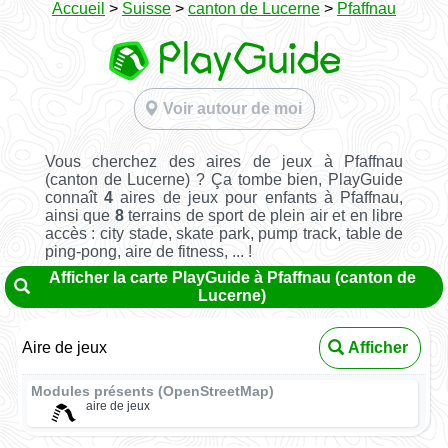
Accueil
>
Suisse
>
canton de Lucerne
>
Pfaffnau
Voir autour de moi
Vous cherchez des aires de jeux à Pfaffnau
(canton de Lucerne) ? Ça tombe bien, PlayGuide
connaît
4
aires de jeux pour enfants à Pfaffnau,
ainsi que
8
terrains de sport de plein air et en libre
accès : city stade, skate park, pump track, table de
ping-pong, aire de fitness, ... !
Afficher la carte PlayGuide à Pfaffnau (canton de
Lucerne)
Aire de jeux
Afficher
Modules présents (OpenStreetMap)
aire de jeux