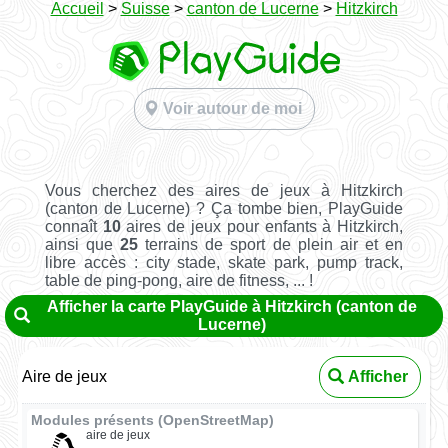
Accueil
>
Suisse
>
canton de Lucerne
>
Hitzkirch
Voir autour de moi
Vous cherchez des aires de jeux à Hitzkirch
(canton de Lucerne) ? Ça tombe bien, PlayGuide
connaît
10
aires de jeux pour enfants à Hitzkirch,
ainsi que
25
terrains de sport de plein air et en
libre accès : city stade, skate park, pump track,
table de ping-pong, aire de fitness, ... !
Afficher la carte PlayGuide à Hitzkirch (canton de
Lucerne)
Aire de jeux
Afficher
Modules présents (OpenStreetMap)
aire de jeux