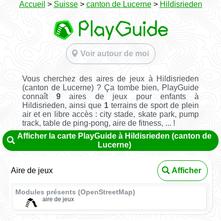
Accueil
>
Suisse
>
canton de Lucerne
>
Hildisrieden
Voir autour de moi
Vous cherchez des aires de jeux à Hildisrieden
(canton de Lucerne) ? Ça tombe bien, PlayGuide
connaît
9
aires de jeux pour enfants à
Hildisrieden, ainsi que
1
terrains de sport de plein
air et en libre accès : city stade, skate park, pump
track, table de ping-pong, aire de fitness, ... !
Afficher la carte PlayGuide à Hildisrieden (canton de
Lucerne)
Aire de jeux
Afficher
Modules présents (OpenStreetMap)
aire de jeux