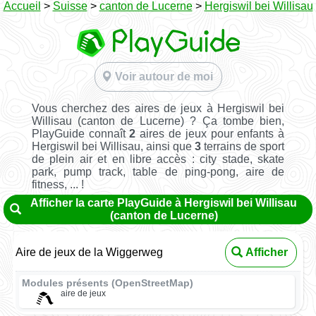
Accueil
>
Suisse
>
canton de Lucerne
>
Hergiswil bei Willisau
Voir autour de moi
Vous cherchez des aires de jeux à Hergiswil bei
Willisau (canton de Lucerne) ? Ça tombe bien,
PlayGuide connaît
2
aires de jeux pour enfants à
Hergiswil bei Willisau, ainsi que
3
terrains de sport
de plein air et en libre accès : city stade, skate
park, pump track, table de ping-pong, aire de
fitness, ... !
Afficher la carte PlayGuide à Hergiswil bei Willisau
(canton de Lucerne)
Aire de jeux de la Wiggerweg
Afficher
Modules présents (OpenStreetMap)
aire de jeux