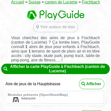
Accueil
>
Suisse
>
canton de Lucerne
>
Fischbach
Voir autour de moi
Vous cherchez des aires de jeux à Fischbach
(canton de Lucerne) ? Ça tombe bien, PlayGuide
connaît
1
aires de jeux pour enfants à Fischbach,
ainsi que
1
terrains de sport de plein air et en libre
accès : city stade, skate park, pump track, table de
ping-pong, aire de fitness, ... !
Afficher la carte PlayGuide à Fischbach (canton de
Lucerne)
Aire de jeux de la Hauptstrasse
Afficher
Modules présents (OpenStreetMap)
balançoire