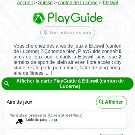
Accueil
>
Suisse
>
canton de Lucerne
>
Ettiswil
Voir autour de moi
Vous cherchez des aires de jeux à Ettiswil (canton
de Lucerne) ? Ça tombe bien, PlayGuide connaît
0
aires de jeux pour enfants à Ettiswil, ainsi que
2
terrains de sport de plein air et en libre accès : city
stade, skate park, pump track, table de ping-pong,
aire de fitness, ... !
Afficher la carte PlayGuide à Ettiswil (canton de
Lucerne)
Aire de jeux
Afficher
Modules présents (OpenStreetMap)
table de ping-pong