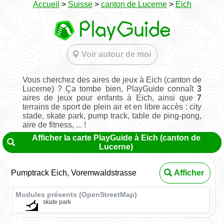
Accueil
>
Suisse
>
canton de Lucerne
>
Eich
Voir autour de moi
Vous cherchez des aires de jeux à Eich (canton de
Lucerne) ? Ça tombe bien, PlayGuide connaît
3
aires de jeux pour enfants à Eich, ainsi que
7
terrains de sport de plein air et en libre accès : city
stade, skate park, pump track, table de ping-pong,
aire de fitness, ... !
Afficher la carte PlayGuide à Eich (canton de
Lucerne)
Pumptrack Eich, Voremwaldstrasse
Afficher
Modules présents (OpenStreetMap)
skate park