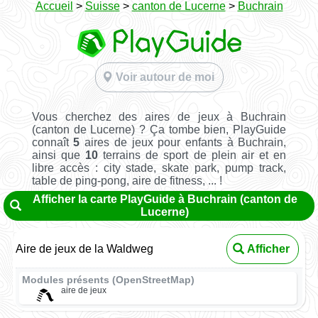
Accueil
>
Suisse
>
canton de Lucerne
>
Buchrain
Voir autour de moi
Vous cherchez des aires de jeux à Buchrain
(canton de Lucerne) ? Ça tombe bien, PlayGuide
connaît
5
aires de jeux pour enfants à Buchrain,
ainsi que
10
terrains de sport de plein air et en
libre accès : city stade, skate park, pump track,
table de ping-pong, aire de fitness, ... !
Afficher la carte PlayGuide à Buchrain (canton de
Lucerne)
Aire de jeux de la Waldweg
Afficher
Modules présents (OpenStreetMap)
aire de jeux