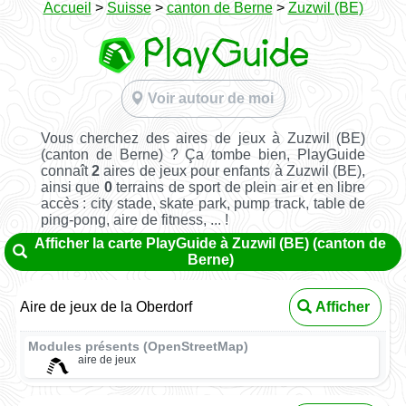
Accueil
>
Suisse
>
canton de Berne
>
Zuzwil (BE)
Voir autour de moi
Vous cherchez des aires de jeux à Zuzwil (BE)
(canton de Berne) ? Ça tombe bien, PlayGuide
connaît
2
aires de jeux pour enfants à Zuzwil (BE),
ainsi que
0
terrains de sport de plein air et en libre
accès : city stade, skate park, pump track, table de
ping-pong, aire de fitness, ... !
Afficher la carte PlayGuide à Zuzwil (BE) (canton de
Berne)
Aire de jeux de la Oberdorf
Afficher
Modules présents (OpenStreetMap)
aire de jeux