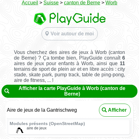
Accueil
>
Suisse
>
canton de Berne
>
Worb
Voir autour de moi
Vous cherchez des aires de jeux à Worb (canton
de Berne) ? Ça tombe bien, PlayGuide connaît
6
aires de jeux pour enfants à Worb, ainsi que
11
terrains de sport de plein air et en libre accès : city
stade, skate park, pump track, table de ping-pong,
aire de fitness, ... !
Afficher la carte PlayGuide à Worb (canton de
Berne)
Aire de jeux de la Gantrischweg
Afficher
Modules présents (OpenStreetMap)
aire de jeux