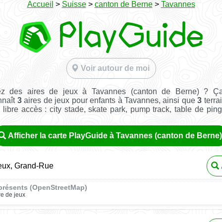
Accueil
>
Suisse
>
canton de Berne
>
Tavannes
Voir autour de moi
ez des aires de jeux à Tavannes (canton de Berne) ? Ça
nnaît
3
aires de jeux pour enfants à Tavannes, ainsi que
3
terra
n libre accès : city stade, skate park, pump track, table de pin
Afficher la carte PlayGuide à Tavannes (canton de Berne)
jeux, Grand-Rue
présents (OpenStreetMap)
re de jeux