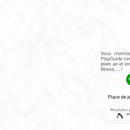
Vous cherch
PlayGuide co
plein air et e
fitness, ... !
Place de 
Modules 
ai