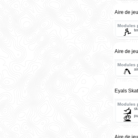
Aire de je
Modules 
te
Aire de je
Modules 
ai
Eyals Skat
Modules 
sk
pu
Aire de je