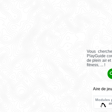
Vous cherche
PlayGuide co
de plein air e
fitness, ... !
Aire de je
Modules 
ai