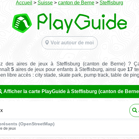
Accueil
>
Suisse
>
canton de Berne
>
Steffisburg
Voir autour de moi
z des aires de jeux à Steffisburg (canton de Berne) ? Ç
nnaît
5
aires de jeux pour enfants à Steffisburg, ainsi que
17
te
t en libre accès : city stade, skate park, pump track, table de pin
Afficher la carte PlayGuide à Steffisburg (canton de Berne
ux
présents (OpenStreetMap)
re de jeux