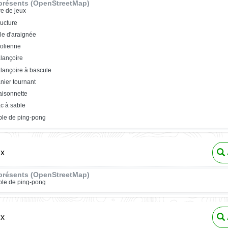
présents (OpenStreetMap)
re de jeux
ructure
ile d'araignée
rolienne
lançoire
lançoire à bascule
nier tournant
isonnette
c à sable
ble de ping-pong
ux
présents (OpenStreetMap)
ble de ping-pong
ux