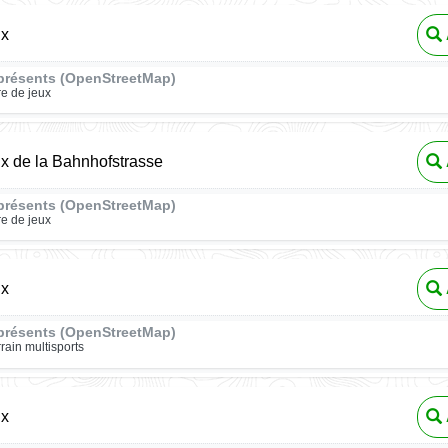
ux
présents (OpenStreetMap)
re de jeux
ux de la Bahnhofstrasse
présents (OpenStreetMap)
re de jeux
ux
présents (OpenStreetMap)
rrain multisports
ux