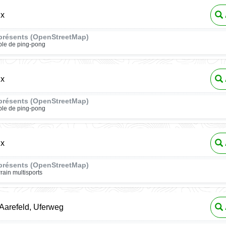
ux
présents (OpenStreetMap)
ble de ping-pong
ux
présents (OpenStreetMap)
ble de ping-pong
ux
présents (OpenStreetMap)
rrain multisports
 Aarefeld, Uferweg