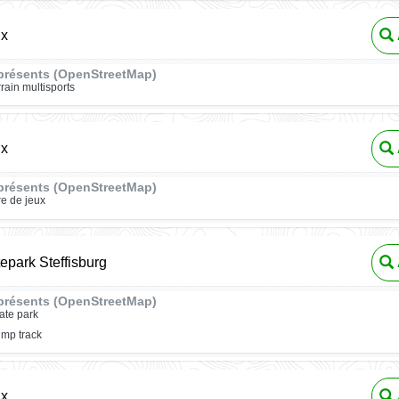
ux
présents (OpenStreetMap)
rrain multisports
ux
présents (OpenStreetMap)
re de jeux
epark Steffisburg
présents (OpenStreetMap)
ate park
mp track
ux