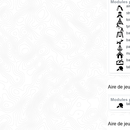
Modules 
ai
st
to
ty
ba
ba
pa
ma
ba
ta
Aire de je
Modules 
ta
Aire de je