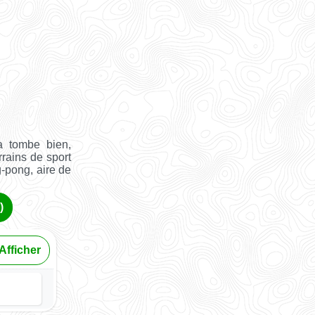
a tombe bien,
rrains de sport
g-pong, aire de
)
Afficher