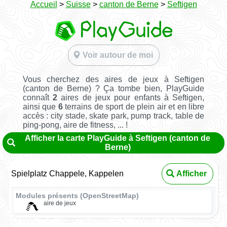
Accueil
>
Suisse
>
canton de Berne
>
Seftigen
Voir autour de moi
Vous cherchez des aires de jeux à Seftigen
(canton de Berne) ? Ça tombe bien, PlayGuide
connaît
2
aires de jeux pour enfants à Seftigen,
ainsi que
6
terrains de sport de plein air et en libre
accès : city stade, skate park, pump track, table de
ping-pong, aire de fitness, ... !
Afficher la carte PlayGuide à Seftigen (canton de
Berne)
Spielplatz Chappele, Kappelen
Afficher
Modules présents (OpenStreetMap)
aire de jeux