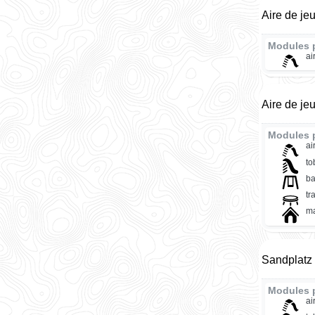
Aire de je
Modules 
ai
Aire de je
Modules 
ai
t
ba
tr
ma
Sandplatz
Modules 
ai