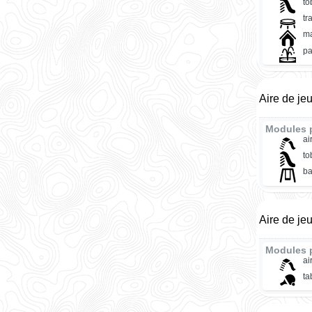
t
tr
ma
pa
Aire de je
Modules 
ai
t
ba
Aire de je
Modules 
ai
ta