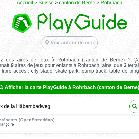
Accueil
>
Suisse
>
canton de Berne
>
Rohrbach
Voir autour de moi
ez des aires de jeux à Rohrbach (canton de Berne) ? Ça
nnaît
9
aires de jeux pour enfants à Rohrbach, ainsi que
3
terra
n libre accès : city stade, skate park, pump track, table de pin
Afficher la carte PlayGuide à Rohrbach (canton de Berne
eux de la Häbernbadweg
présents (OpenStreetMap)
lançoire