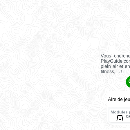
Vous cherch
PlayGuide co
plein air et e
fitness, ... !
Aire de j
Modules 
ba