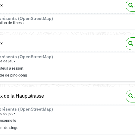
ux
présents (OpenStreetMap)
ation de fitness
ux
présents (OpenStreetMap)
re de jeux
uteuil à ressort
ble de ping-pong
ux de la Hauptstrasse
présents (OpenStreetMap)
re de jeux
isonnette
nt de singe