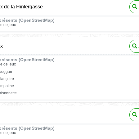
ux de la Hintergasse
présents (OpenStreetMap)
re de jeux
ux
présents (OpenStreetMap)
re de jeux
oboggan
lançoire
ampoline
isonnette
présents (OpenStreetMap)
re de jeux