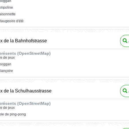
oboggan
ampoline
isonnette
taugeoire d'été
ux de la Bahnhofstrasse
présents (OpenStreetMap)
re de jeux
oboggan
lançoire
ux de la Schulhausstrasse
présents (OpenStreetMap)
re de jeux
ble de ping-pong