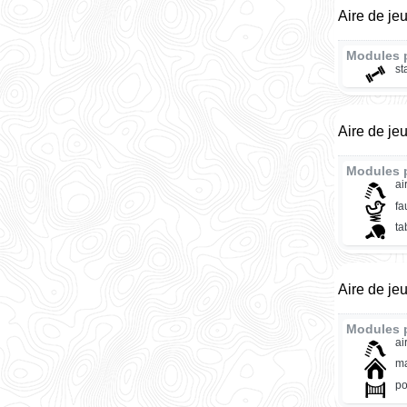
Aire de je
Modules 
st
Aire de je
Modules 
ai
fa
ta
Aire de je
Modules 
ai
ma
po