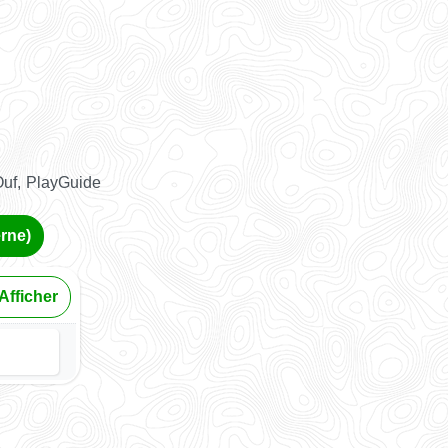
Ouf, PlayGuide
erne)
Afficher