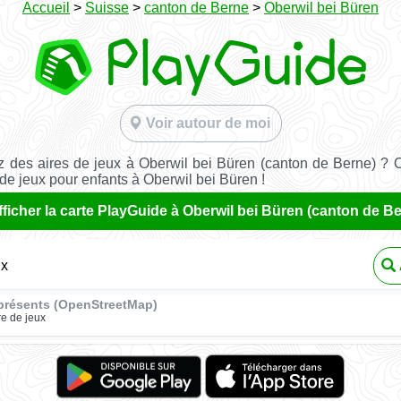
Accueil
>
Suisse
>
canton de Berne
>
Oberwil bei Büren
Voir autour de moi
 des aires de jeux à Oberwil bei Büren (canton de Berne) ? 
 de jeux pour enfants à Oberwil bei Büren !
fficher la carte PlayGuide à Oberwil bei Büren (canton de B
ux
présents (OpenStreetMap)
re de jeux