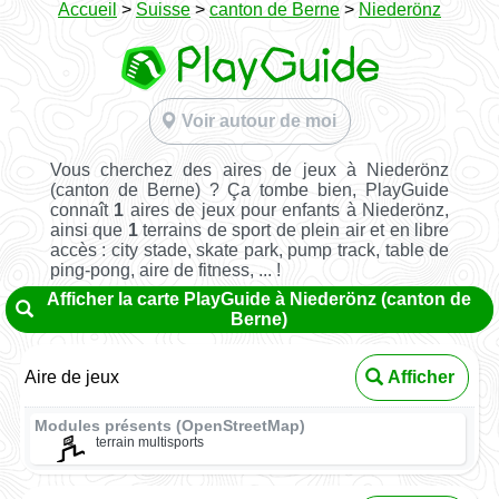
Accueil
>
Suisse
>
canton de Berne
>
Niederönz
Voir autour de moi
Vous cherchez des aires de jeux à Niederönz
(canton de Berne) ? Ça tombe bien, PlayGuide
connaît
1
aires de jeux pour enfants à Niederönz,
ainsi que
1
terrains de sport de plein air et en libre
accès : city stade, skate park, pump track, table de
ping-pong, aire de fitness, ... !
Afficher la carte PlayGuide à Niederönz (canton de
Berne)
Aire de jeux
Afficher
Modules présents (OpenStreetMap)
terrain multisports