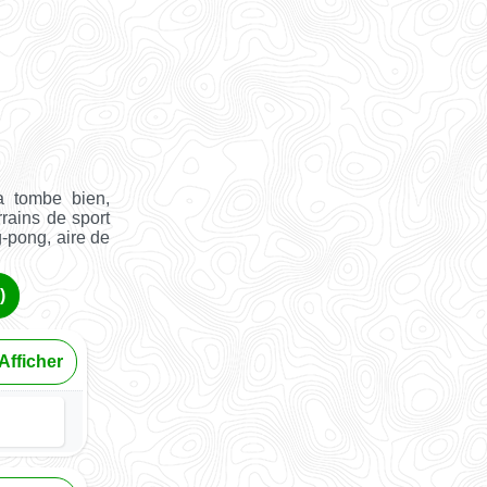
a tombe bien,
rrains de sport
g-pong, aire de
)
Afficher