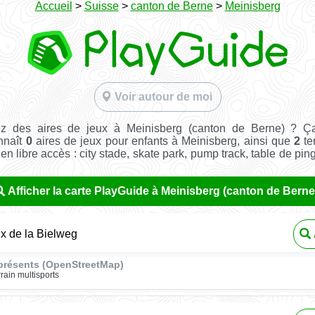
Accueil
>
Suisse
>
canton de Berne
>
Meinisberg
Voir autour de moi
z des aires de jeux à Meinisberg (canton de Berne) ? Ç
nnaît
0
aires de jeux pour enfants à Meinisberg, ainsi que
2
te
t en libre accès : city stade, skate park, pump track, table de pin
Afficher la carte PlayGuide à Meinisberg (canton de Berne
ux de la Bielweg
présents (OpenStreetMap)
rrain multisports