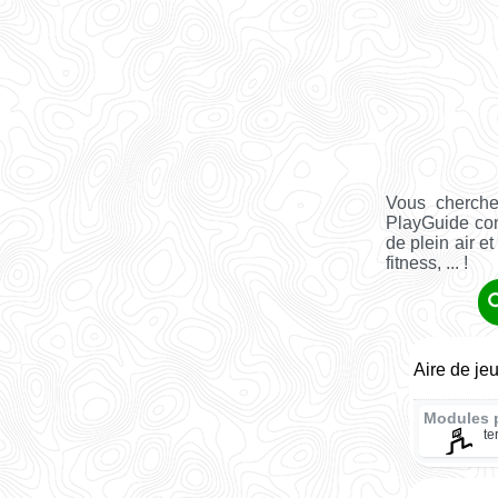
Vous cherche
PlayGuide co
de plein air e
fitness, ... !
Aire de je
Modules 
te