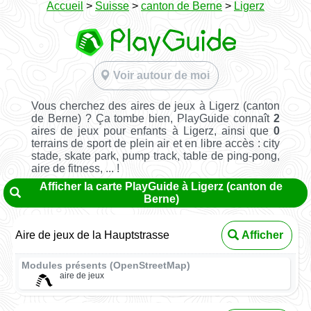
Accueil
>
Suisse
>
canton de Berne
>
Ligerz
Voir autour de moi
Vous cherchez des aires de jeux à Ligerz (canton
de Berne) ? Ça tombe bien, PlayGuide connaît
2
aires de jeux pour enfants à Ligerz, ainsi que
0
terrains de sport de plein air et en libre accès : city
stade, skate park, pump track, table de ping-pong,
aire de fitness, ... !
Afficher la carte PlayGuide à Ligerz (canton de
Berne)
Aire de jeux de la Hauptstrasse
Afficher
Modules présents (OpenStreetMap)
aire de jeux