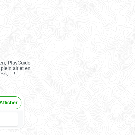
en, PlayGuide
plein air et en
s, ... !
Afficher