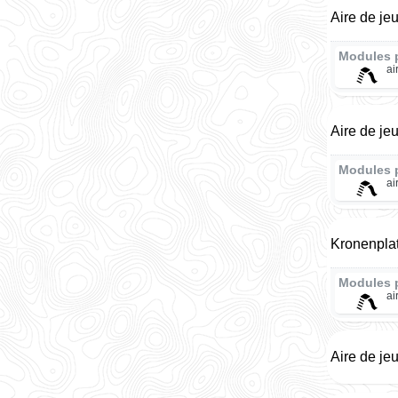
Aire de je
Modules 
ai
Aire de je
Modules 
ai
Kronenplat
Modules 
ai
Aire de je