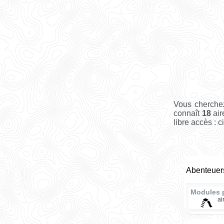
Vous cherche
connaît
18
air
libre accès : c
Abenteuers
Modules 
ai