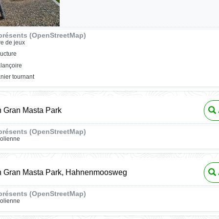
présents (OpenStreetMap)
re de jeux
ructure
lançoire
nier tournant
n Gran Masta Park
présents (OpenStreetMap)
rolienne
n Gran Masta Park, Hahnenmoosweg
présents (OpenStreetMap)
rolienne