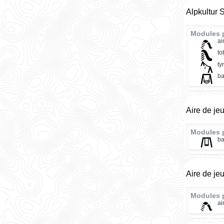
Alpkultur 
Modules 
ai
t
ty
ba
Aire de je
Modules 
ba
Aire de je
Modules 
ai