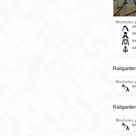
Modules 
ai
st
ba
pa
Railgarde
Modules 
ty
Railgarde
Modules 
ty