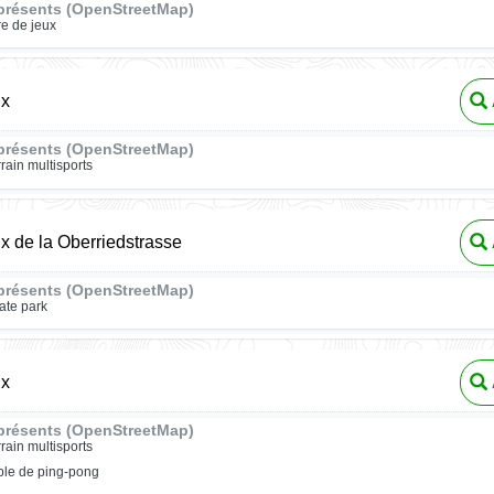
présents (OpenStreetMap)
re de jeux
ux
présents (OpenStreetMap)
rrain multisports
ux de la Oberriedstrasse
présents (OpenStreetMap)
ate park
ux
présents (OpenStreetMap)
rrain multisports
ble de ping-pong