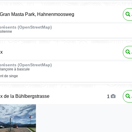
e Gran Masta Park, Hahnenmoosweg
présents (OpenStreetMap)
rolienne
ux
présents (OpenStreetMap)
lançoire à bascule
nt de singe
ux de la Bühlbergstrasse
1