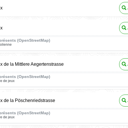
ux
ux
présents (OpenStreetMap)
rolienne
ux de la Mittlere Aegertenstrasse
présents (OpenStreetMap)
re de jeux
ux de la Pöschenriedstrasse
présents (OpenStreetMap)
re de jeux