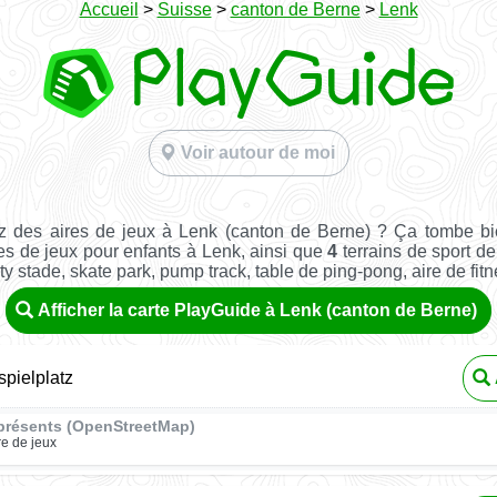
Accueil
>
Suisse
>
canton de Berne
>
Lenk
Voir autour de moi
z des aires de jeux à Lenk (canton de Berne) ? Ça tombe bi
es de jeux pour enfants à Lenk, ainsi que
4
terrains de sport de 
ity stade, skate park, pump track, table de ping-pong, aire de fitnes
Afficher la carte PlayGuide à Lenk (canton de Berne)
pielplatz
présents (OpenStreetMap)
re de jeux