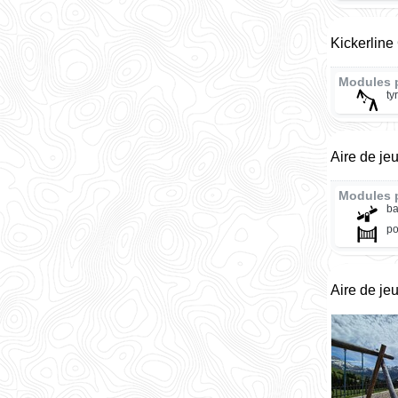
Kickerlin
Modules 
ty
Aire de je
Modules 
ba
po
Aire de je