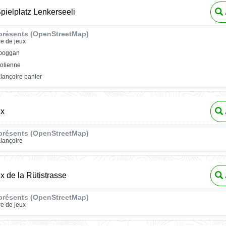
Spielplatz Lenkerseeli
présents (OpenStreetMap)
re de jeux
oboggan
rolienne
lançoire panier
ux
présents (OpenStreetMap)
lançoire
ux de la Rütistrasse
présents (OpenStreetMap)
re de jeux