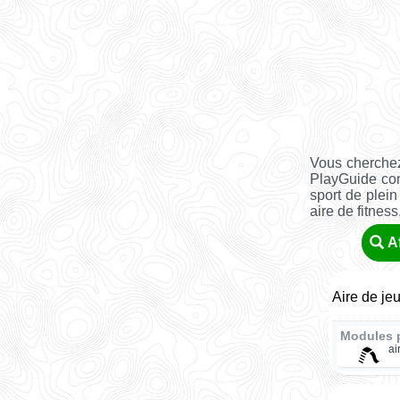
Vous cherchez
PlayGuide co
sport de plein
aire de fitness, 
A
Aire de je
Modules 
ai