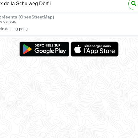
ux de la Schulweg Dörfli
présents (OpenStreetMap)
re de jeux
ble de ping-pong