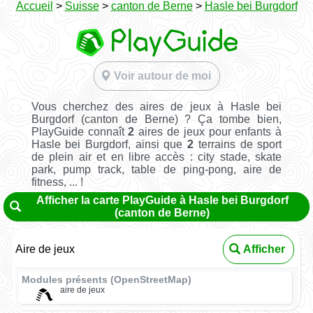
Accueil
>
Suisse
>
canton de Berne
>
Hasle bei Burgdorf
Voir autour de moi
Vous cherchez des aires de jeux à Hasle bei
Burgdorf (canton de Berne) ? Ça tombe bien,
PlayGuide connaît
2
aires de jeux pour enfants à
Hasle bei Burgdorf, ainsi que
2
terrains de sport
de plein air et en libre accès : city stade, skate
park, pump track, table de ping-pong, aire de
fitness, ... !
Afficher la carte PlayGuide à Hasle bei Burgdorf
(canton de Berne)
Aire de jeux
Afficher
Modules présents (OpenStreetMap)
aire de jeux