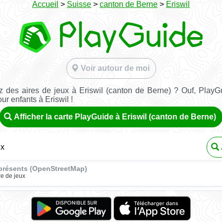
Accueil
>
Suisse
>
canton de Berne
>
Eriswil
Voir autour de moi
 des aires de jeux à Eriswil (canton de Berne) ? Ouf, PlayG
ur enfants à Eriswil !
Afficher la carte PlayGuide à Eriswil (canton de Berne)
ux
présents (OpenStreetMap)
re de jeux