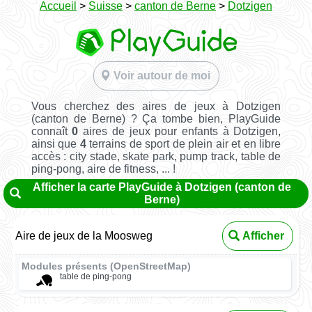
Accueil
>
Suisse
>
canton de Berne
>
Dotzigen
Voir autour de moi
Vous cherchez des aires de jeux à Dotzigen
(canton de Berne) ? Ça tombe bien, PlayGuide
connaît
0
aires de jeux pour enfants à Dotzigen,
ainsi que
4
terrains de sport de plein air et en libre
accès : city stade, skate park, pump track, table de
ping-pong, aire de fitness, ... !
Afficher la carte PlayGuide à Dotzigen (canton de
Berne)
Aire de jeux de la Moosweg
Afficher
Modules présents (OpenStreetMap)
table de ping-pong