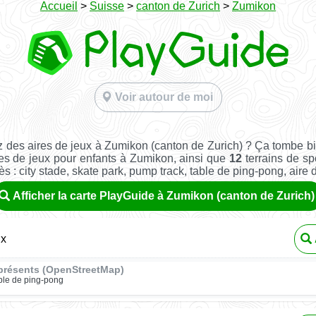
Accueil
>
Suisse
>
canton de Zurich
>
Zumikon
Voir autour de moi
 des aires de jeux à Zumikon (canton de Zurich) ? Ça tombe b
es de jeux pour enfants à Zumikon, ainsi que
12
terrains de spo
ès : city stade, skate park, pump track, table de ping-pong, aire de 
Afficher la carte PlayGuide à Zumikon (canton de Zurich)
ux
présents (OpenStreetMap)
ble de ping-pong