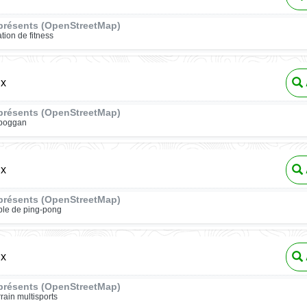
présents (OpenStreetMap)
ation de fitness
ux
présents (OpenStreetMap)
oboggan
ux
présents (OpenStreetMap)
ble de ping-pong
ux
présents (OpenStreetMap)
rrain multisports