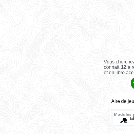
Vous cherchez
connaît
12
air
et en libre acc
Aire de je
Modules 
ta