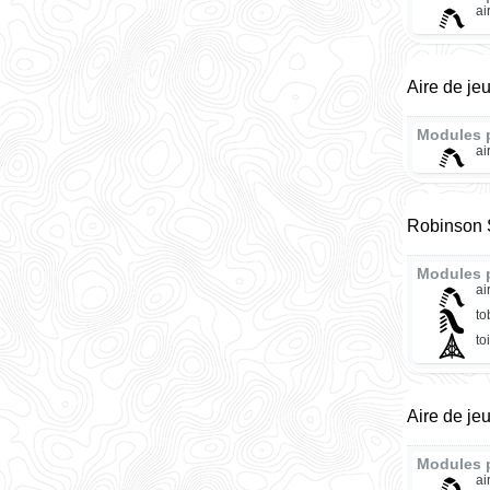
ai
Aire de je
Modules 
ai
Robinson S
Modules 
ai
t
to
Aire de je
Modules 
ai