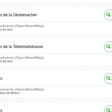
ux de la Strubenacher
présents (OpenStreetMap)
re de jeux
ux de la Tobelmülistrasse
présents (OpenStreetMap)
re de jeux
ux
présents (OpenStreetMap)
ation de fitness
ux