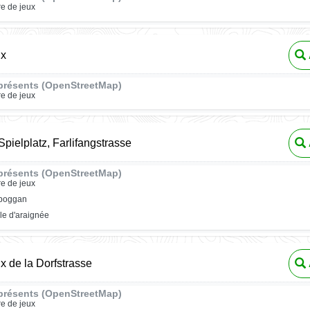
re de jeux
ux
présents (OpenStreetMap)
re de jeux
pielplatz, Farlifangstrasse
présents (OpenStreetMap)
re de jeux
oboggan
ile d'araignée
ux de la Dorfstrasse
présents (OpenStreetMap)
re de jeux