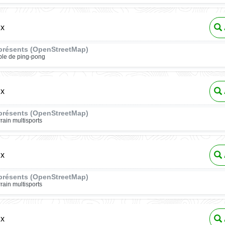
ux
présents (OpenStreetMap)
ble de ping-pong
ux
présents (OpenStreetMap)
rrain multisports
ux
présents (OpenStreetMap)
rrain multisports
ux