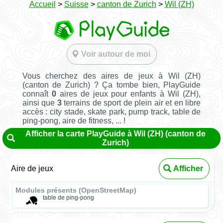
Accueil
>
Suisse
>
canton de Zurich
>
Wil (ZH)
Voir autour de moi
Vous cherchez des aires de jeux à Wil (ZH)
(canton de Zurich) ? Ça tombe bien, PlayGuide
connaît
0
aires de jeux pour enfants à Wil (ZH),
ainsi que
3
terrains de sport de plein air et en libre
accès : city stade, skate park, pump track, table de
ping-pong, aire de fitness, ... !
Afficher la carte PlayGuide à Wil (ZH) (canton de
Zurich)
Aire de jeux
Afficher
Modules présents (OpenStreetMap)
table de ping-pong