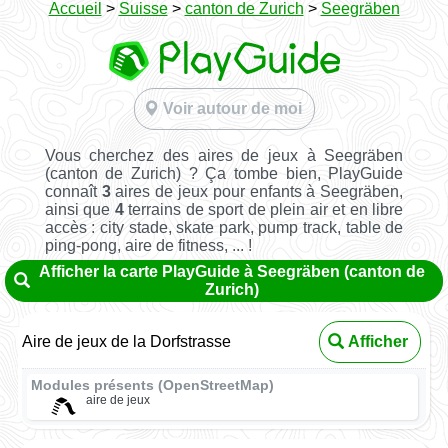
Accueil
>
Suisse
>
canton de Zurich
>
Seegräben
Voir autour de moi
Vous cherchez des aires de jeux à Seegräben
(canton de Zurich) ? Ça tombe bien, PlayGuide
connaît
3
aires de jeux pour enfants à Seegräben,
ainsi que
4
terrains de sport de plein air et en libre
accès : city stade, skate park, pump track, table de
ping-pong, aire de fitness, ... !
Afficher la carte PlayGuide à Seegräben (canton de
Zurich)
Aire de jeux de la Dorfstrasse
Afficher
Modules présents (OpenStreetMap)
aire de jeux