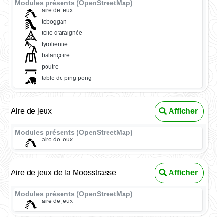
Modules présents (OpenStreetMap)
aire de jeux
toboggan
toile d'araignée
tyrolienne
balançoire
poutre
table de ping-pong
Aire de jeux
Afficher
Modules présents (OpenStreetMap)
aire de jeux
Aire de jeux de la Moosstrasse
Afficher
Modules présents (OpenStreetMap)
aire de jeux