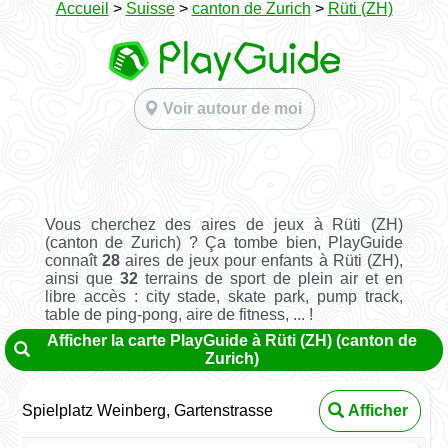
Accueil
>
Suisse
>
canton de Zurich
>
Rüti (ZH)
Voir autour de moi
Vous cherchez des aires de jeux à Rüti (ZH)
(canton de Zurich) ? Ça tombe bien, PlayGuide
connaît
28
aires de jeux pour enfants à Rüti (ZH),
ainsi que
32
terrains de sport de plein air et en
libre accès : city stade, skate park, pump track,
table de ping-pong, aire de fitness, ... !
Afficher la carte PlayGuide à Rüti (ZH) (canton de
Zurich)
Spielplatz Weinberg, Gartenstrasse
Afficher