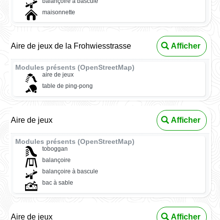
balançoire à bascule
maisonnette
Aire de jeux de la Frohwiesstrasse
Afficher
Modules présents (OpenStreetMap)
aire de jeux
table de ping-pong
Aire de jeux
Afficher
Modules présents (OpenStreetMap)
toboggan
balançoire
balançoire à bascule
bac à sable
Aire de jeux
Afficher