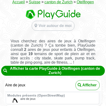
Accueil
>
Suisse
>
canton de Zurich
>
Otelfingen
Voir autour de moi
Vous cherchez des aires de jeux à Otelfingen
(canton de Zurich) ? Ça tombe bien, PlayGuide
connaît
2
aires de jeux pour enfants à Otelfingen,
ainsi que
19
terrains de sport de plein air et en
libre accès : city stade, skate park, pump track,
table de ping-pong, aire de fitness, ... !
Afficher la carte PlayGuide à Otelfingen (canton de
Zurich)
Aire de jeux
Afficher
Modules présents (OpenStreetMap)
aire de jeux