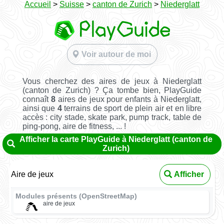
Accueil
>
Suisse
>
canton de Zurich
>
Niederglatt
Voir autour de moi
Vous cherchez des aires de jeux à Niederglatt
(canton de Zurich) ? Ça tombe bien, PlayGuide
connaît
8
aires de jeux pour enfants à Niederglatt,
ainsi que
4
terrains de sport de plein air et en libre
accès : city stade, skate park, pump track, table de
ping-pong, aire de fitness, ... !
Afficher la carte PlayGuide à Niederglatt (canton de
Zurich)
Aire de jeux
Afficher
Modules présents (OpenStreetMap)
aire de jeux