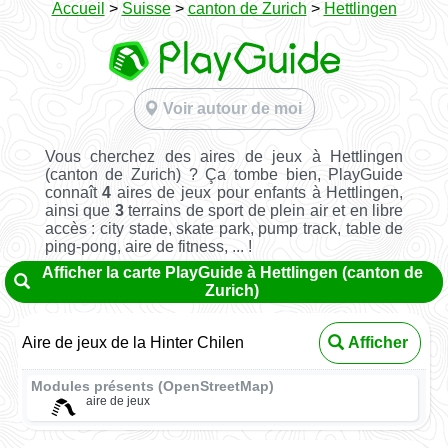
Accueil
>
Suisse
>
canton de Zurich
>
Hettlingen
Voir autour de moi
Vous cherchez des aires de jeux à Hettlingen
(canton de Zurich) ? Ça tombe bien, PlayGuide
connaît
4
aires de jeux pour enfants à Hettlingen,
ainsi que
3
terrains de sport de plein air et en libre
accès : city stade, skate park, pump track, table de
ping-pong, aire de fitness, ... !
Afficher la carte PlayGuide à Hettlingen (canton de
Zurich)
Aire de jeux de la Hinter Chilen
Afficher
Modules présents (OpenStreetMap)
aire de jeux