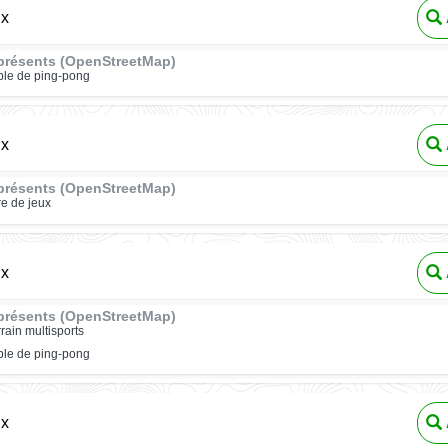
ux
présents (OpenStreetMap)
ble de ping-pong
ux
présents (OpenStreetMap)
re de jeux
ux
présents (OpenStreetMap)
rrain multisports
ble de ping-pong
ux