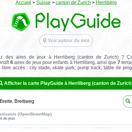
Accueil
>
Suisse
>
canton de Zurich
>
Herrliberg
Voir autour de moi
z des aires de jeux à Herrliberg (canton de Zurich) ? Ç
nnaît
6
aires de jeux pour enfants à Herrliberg, ainsi que
7
terra
n libre accès : city stade, skate park, pump track, table de pin
Afficher la carte PlayGuide à Herrliberg (canton de Zurich
Breite, Breitiweg
présents (OpenStreetMap)
re de jeux