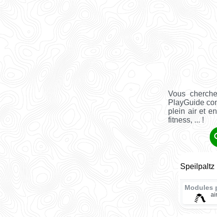
Vous cherche
PlayGuide co
plein air et e
fitness, ... !
Speilpaltz 
Modules 
ai