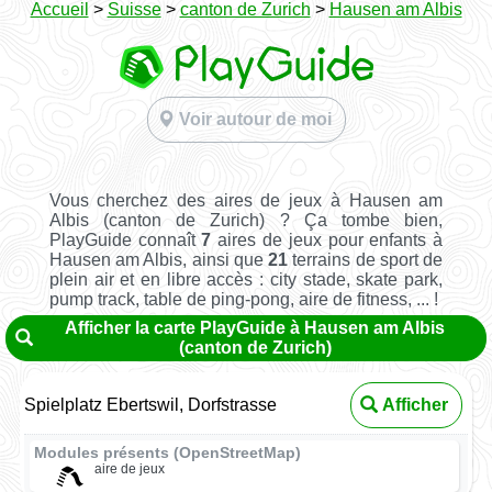
Accueil
>
Suisse
>
canton de Zurich
>
Hausen am Albis
Voir autour de moi
Vous cherchez des aires de jeux à Hausen am
Albis (canton de Zurich) ? Ça tombe bien,
PlayGuide connaît
7
aires de jeux pour enfants à
Hausen am Albis, ainsi que
21
terrains de sport de
plein air et en libre accès : city stade, skate park,
pump track, table de ping-pong, aire de fitness, ... !
Afficher la carte PlayGuide à Hausen am Albis
(canton de Zurich)
Spielplatz Ebertswil, Dorfstrasse
Afficher
Modules présents (OpenStreetMap)
aire de jeux