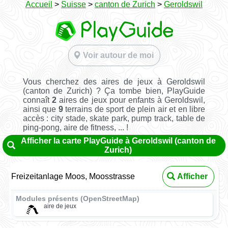
Accueil
>
Suisse
>
canton de Zurich
>
Geroldswil
Voir autour de moi
Vous cherchez des aires de jeux à Geroldswil
(canton de Zurich) ? Ça tombe bien, PlayGuide
connaît
2
aires de jeux pour enfants à Geroldswil,
ainsi que
9
terrains de sport de plein air et en libre
accès : city stade, skate park, pump track, table de
ping-pong, aire de fitness, ... !
Afficher la carte PlayGuide à Geroldswil (canton de
Zurich)
Freizeitanlage Moos, Moosstrasse
Afficher
Modules présents (OpenStreetMap)
aire de jeux