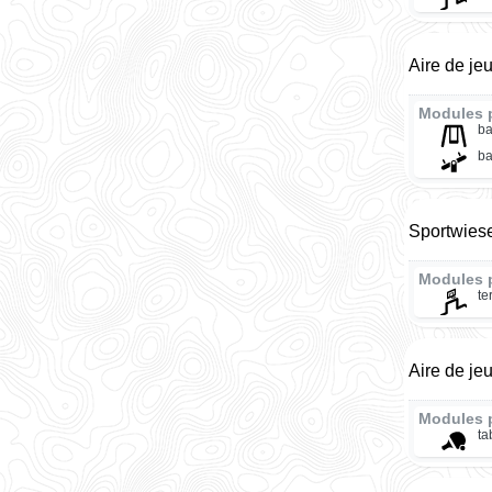
Aire de je
Modules 
ba
ba
Sportwies
Modules 
te
Aire de je
Modules 
ta