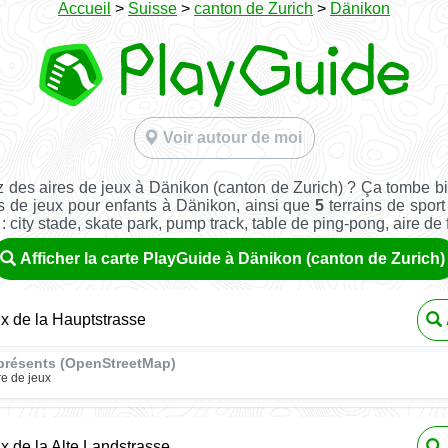
Accueil
>
Suisse
>
canton de Zurich
>
Dänikon
Voir autour de moi
 des aires de jeux à Dänikon (canton de Zurich) ? Ça tombe b
s de jeux pour enfants à Dänikon, ainsi que
5
terrains de sport 
: city stade, skate park, pump track, table de ping-pong, aire de fi
Afficher la carte PlayGuide à Dänikon (canton de Zurich)
ux de la Hauptstrasse
présents (OpenStreetMap)
re de jeux
ux de la Alte Landstrasse