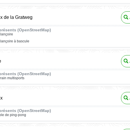
ux de la Gratweg
présents (OpenStreetMap)
lançoire
lançoire à bascule
e
présents (OpenStreetMap)
rrain multisports
ux
présents (OpenStreetMap)
ble de ping-pong