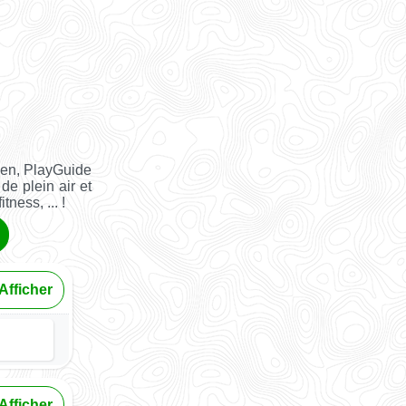
ien, PlayGuide
de plein air et
tness, ... !
Afficher
Afficher