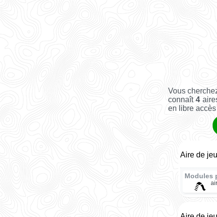
Vous cherchez
connaît
4
aire
en libre accès 
Aire de je
Modules 
ai
Aire de je