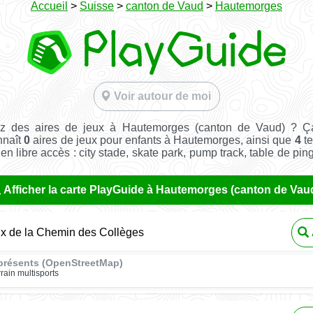
Accueil
>
Suisse
>
canton de Vaud
>
Hautemorges
Voir autour de moi
z des aires de jeux à Hautemorges (canton de Vaud) ? Ç
nnaît
0
aires de jeux pour enfants à Hautemorges, ainsi que
4
te
t en libre accès : city stade, skate park, pump track, table de pin
Afficher la carte PlayGuide à Hautemorges (canton de Vau
ux de la Chemin des Collèges
présents (OpenStreetMap)
rrain multisports