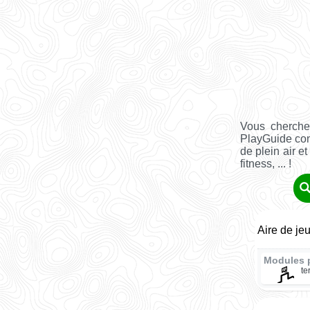
Vous cherche
PlayGuide co
de plein air e
fitness, ... !
Aire de je
Modules 
te