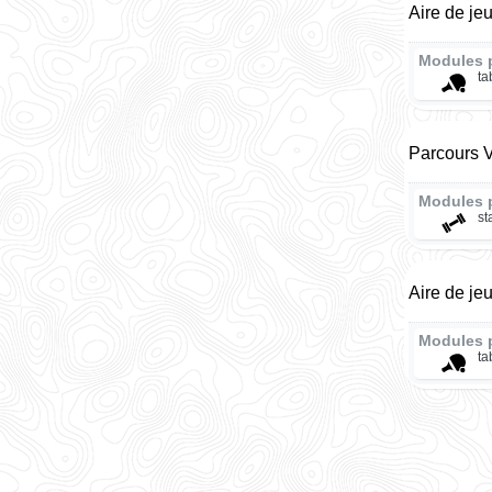
Aire de j
Modules 
ta
Parcours V
Modules 
st
Aire de je
Modules 
ta