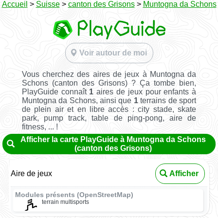
Accueil
>
Suisse
>
canton des Grisons
>
Muntogna da Schons
Voir autour de moi
Vous cherchez des aires de jeux à Muntogna da
Schons (canton des Grisons) ? Ça tombe bien,
PlayGuide connaît
1
aires de jeux pour enfants à
Muntogna da Schons, ainsi que
1
terrains de sport
de plein air et en libre accès : city stade, skate
park, pump track, table de ping-pong, aire de
fitness, ... !
Afficher la carte PlayGuide à Muntogna da Schons
(canton des Grisons)
Aire de jeux
Afficher
Modules présents (OpenStreetMap)
terrain multisports