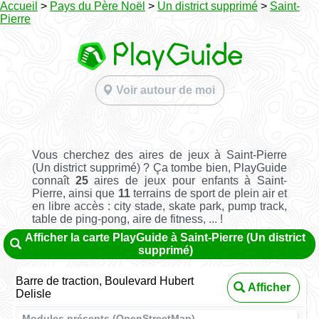
Accueil
>
Pays du Père Noël
>
Un district supprimé
>
Saint-
Pierre
Voir autour de moi
Vous cherchez des aires de jeux à Saint-Pierre
(Un district supprimé) ? Ça tombe bien, PlayGuide
connaît
25
aires de jeux pour enfants à Saint-
Pierre, ainsi que
11
terrains de sport de plein air et
en libre accès : city stade, skate park, pump track,
table de ping-pong, aire de fitness, ... !
Afficher la carte PlayGuide à Saint-Pierre (Un district
supprimé)
Barre de traction, Boulevard Hubert
Afficher
Delisle
Modules présents (OpenStreetMap)