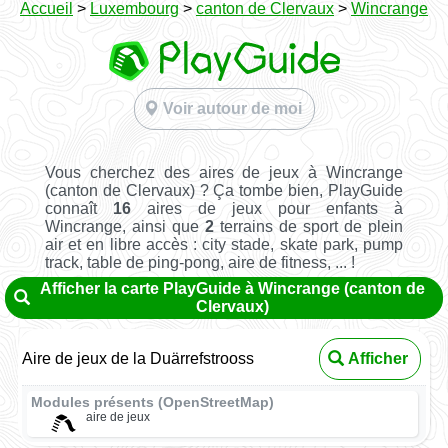
Accueil
>
Luxembourg
>
canton de Clervaux
>
Wincrange
Voir autour de moi
Vous cherchez des aires de jeux à Wincrange
(canton de Clervaux) ? Ça tombe bien, PlayGuide
connaît
16
aires de jeux pour enfants à
Wincrange, ainsi que
2
terrains de sport de plein
air et en libre accès : city stade, skate park, pump
track, table de ping-pong, aire de fitness, ... !
Afficher la carte PlayGuide à Wincrange (canton de
Clervaux)
Aire de jeux de la Duärrefstrooss
Afficher
Modules présents (OpenStreetMap)
aire de jeux