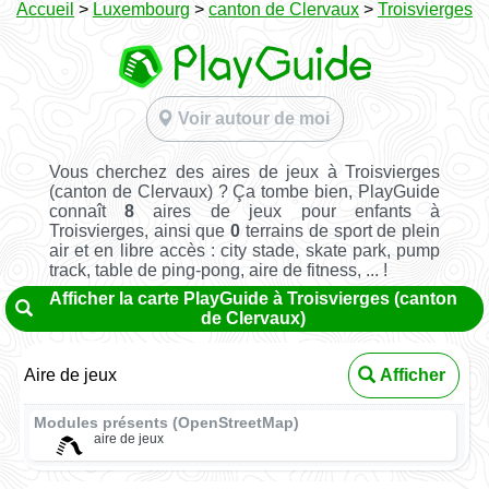
Accueil
>
Luxembourg
>
canton de Clervaux
>
Troisvierges
Voir autour de moi
Vous cherchez des aires de jeux à Troisvierges
(canton de Clervaux) ? Ça tombe bien, PlayGuide
connaît
8
aires de jeux pour enfants à
Troisvierges, ainsi que
0
terrains de sport de plein
air et en libre accès : city stade, skate park, pump
track, table de ping-pong, aire de fitness, ... !
Afficher la carte PlayGuide à Troisvierges (canton
de Clervaux)
Aire de jeux
Afficher
Modules présents (OpenStreetMap)
aire de jeux