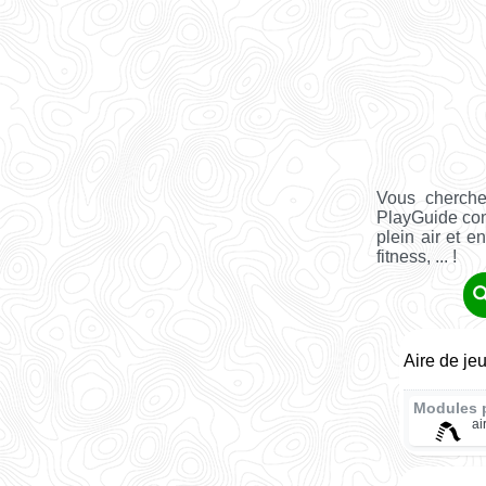
Vous cherche
PlayGuide co
plein air et e
fitness, ... !
Aire de je
Modules 
ai