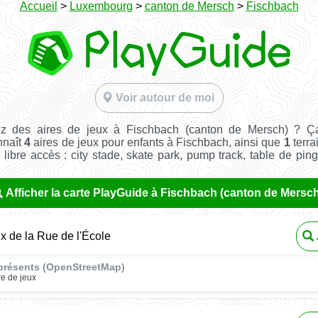
Accueil
>
Luxembourg
>
canton de Mersch
>
Fischbach
Voir autour de moi
z des aires de jeux à Fischbach (canton de Mersch) ? Ç
nnaît
4
aires de jeux pour enfants à Fischbach, ainsi que
1
terra
n libre accès : city stade, skate park, pump track, table de pin
Afficher la carte PlayGuide à Fischbach (canton de Mersc
ux de la Rue de l'École
présents (OpenStreetMap)
re de jeux