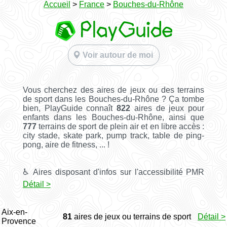
Accueil
>
France
>
Bouches-du-Rhône
Voir autour de moi
Vous cherchez des aires de jeux ou des terrains
de sport dans les Bouches-du-Rhône ? Ça tombe
bien, PlayGuide connaît
822
aires de jeux pour
enfants dans les Bouches-du-Rhône, ainsi que
777
terrains de sport de plein air et en libre accès :
city stade, skate park, pump track, table de ping-
pong, aire de fitness, ... !
♿ Aires disposant d'infos sur l'accessibilité PMR
Détail >
Aix-en-
81
aires de jeux ou terrains de sport
Détail >
Provence