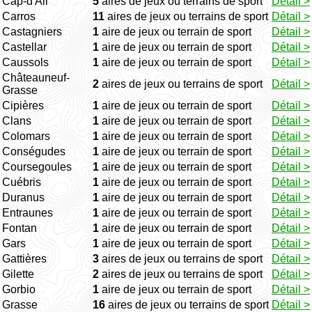
Cap-d'Ail
5
aires de jeux ou terrains de sport
Détail >
Carros
11
aires de jeux ou terrains de sport
Détail >
Castagniers
1
aire de jeux ou terrain de sport
Détail >
Castellar
1
aire de jeux ou terrain de sport
Détail >
Caussols
1
aire de jeux ou terrain de sport
Détail >
Châteauneuf-
2
aires de jeux ou terrains de sport
Détail >
Grasse
Cipières
1
aire de jeux ou terrain de sport
Détail >
Clans
1
aire de jeux ou terrain de sport
Détail >
Colomars
1
aire de jeux ou terrain de sport
Détail >
Conségudes
1
aire de jeux ou terrain de sport
Détail >
Coursegoules
1
aire de jeux ou terrain de sport
Détail >
Cuébris
1
aire de jeux ou terrain de sport
Détail >
Duranus
1
aire de jeux ou terrain de sport
Détail >
Entraunes
1
aire de jeux ou terrain de sport
Détail >
Fontan
1
aire de jeux ou terrain de sport
Détail >
Gars
1
aire de jeux ou terrain de sport
Détail >
Gattières
3
aires de jeux ou terrains de sport
Détail >
Gilette
2
aires de jeux ou terrains de sport
Détail >
Gorbio
1
aire de jeux ou terrain de sport
Détail >
Grasse
16
aires de jeux ou terrains de sport
Détail >