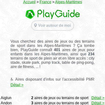
Accueil
>
France
>
Alpes-Maritimes
Voir autour de moi
Vous cherchez des aires de jeux ou des terrains
de sport dans les Alpes-Maritimes ? Ça tombe
bien, PlayGuide connaît
401
aires de jeux pour
enfants dans les Alpes-Maritimes, ainsi que
234
terrains de sport de plein air et en libre accès : city
stade, skate park, pump track, table de ping-pong,
aire de fitness, ... !
♿ Aires disposant d'infos sur l'accessibilité PMR
Détail >
Aiglun
2
aires de jeux ou terrains de sport
Détail >
Andon
3
aires de jeux ou terrains de sport
Détail >