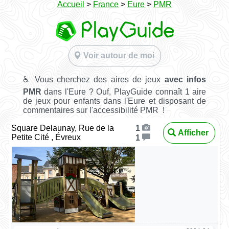
Accueil
>
France
>
Eure
>
PMR
Voir autour de moi
♿ Vous cherchez des aires de jeux
avec infos
PMR
dans l'Eure ? Ouf, PlayGuide connaît 1 aire
de jeux pour enfants dans l'Eure et disposant de
commentaires sur l'accessibilité PMR !
Square Delaunay, Rue de la
1
Afficher
Petite Cité , Évreux
1