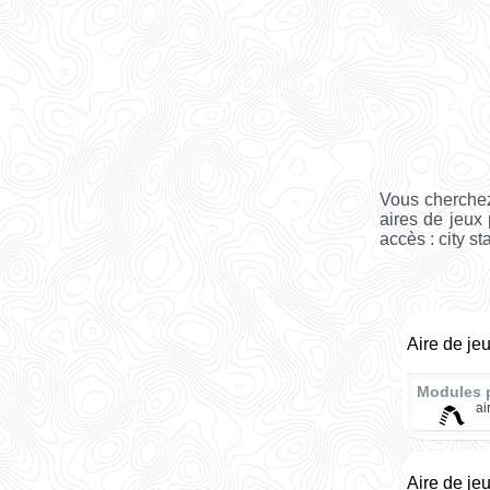
Vous cherchez
aires de jeux
accès : city st
Aire de je
Modules 
ai
Aire de je