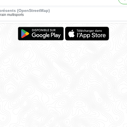
présents (OpenStreetMap)
rrain multisports