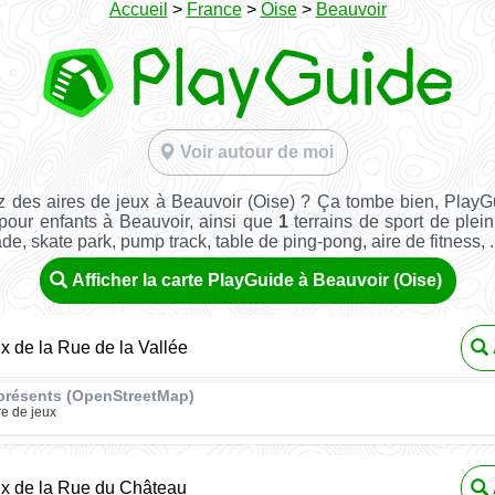
Accueil
>
France
>
Oise
>
Beauvoir
Voir autour de moi
 des aires de jeux à Beauvoir (Oise) ? Ça tombe bien, Play
 pour enfants à Beauvoir, ainsi que
1
terrains de sport de plein 
ade, skate park, pump track, table de ping-pong, aire de fitness, ..
Afficher la carte PlayGuide à Beauvoir (Oise)
ux de la Rue de la Vallée
présents (OpenStreetMap)
re de jeux
ux de la Rue du Château