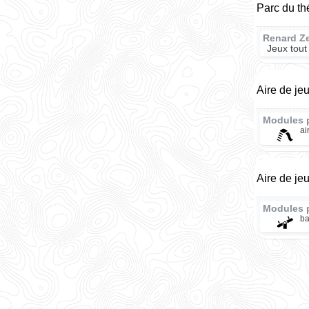
Parc du t
Renard Z
Jeux tout
Aire de je
Modules 
ai
Aire de je
Modules 
ba