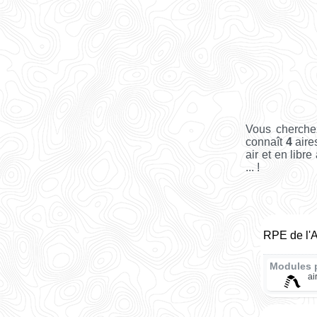
Vous cherchez
connaît
4
aire
air et en libr
... !
RPE de l'
Modules 
ai