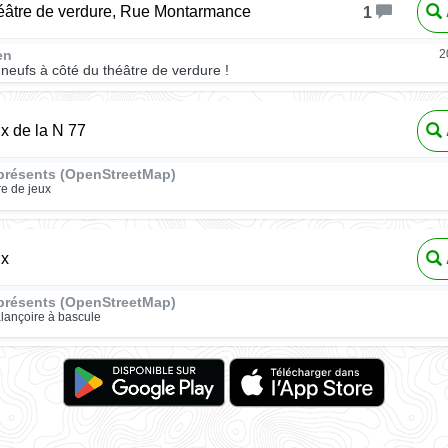
héâtre de verdure, Rue Montarmance
1
en
2
 neufs à côté du théâtre de verdure !
ux de la N 77
présents (OpenStreetMap)
re de jeux
ux
présents (OpenStreetMap)
lançoire à bascule