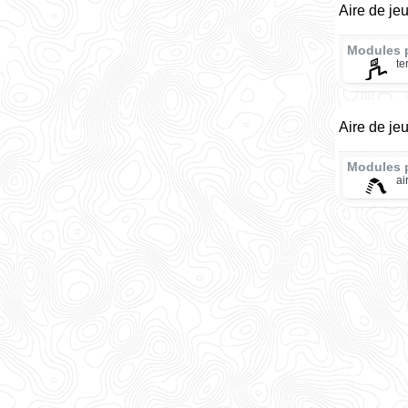
Aire de je
Modules 
te
Aire de je
Modules 
ai