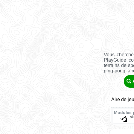
Vous cherchez
PlayGuide co
terrains de sp
ping-pong, aire 
Aire de je
Modules 
sk