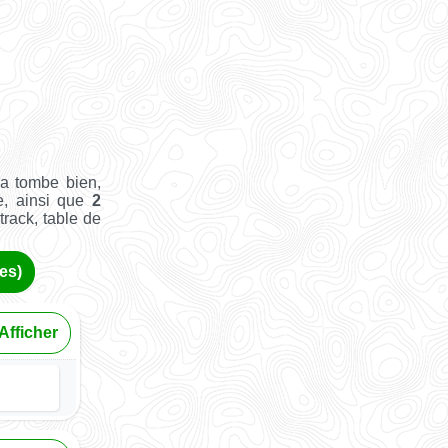
Ça tombe bien,
e, ainsi que
2
track, table de
es)
Afficher