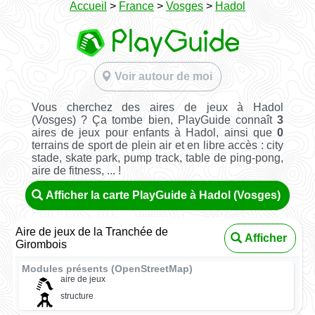
Accueil
>
France
>
Vosges
>
Hadol
Voir autour de moi
Vous cherchez des aires de jeux à Hadol
(Vosges) ? Ça tombe bien, PlayGuide connaît
3
aires de jeux pour enfants à Hadol, ainsi que
0
terrains de sport de plein air et en libre accès : city
stade, skate park, pump track, table de ping-pong,
aire de fitness, ... !
Afficher la carte PlayGuide à Hadol (Vosges)
Aire de jeux de la Tranchée de
Afficher
Girombois
Modules présents (OpenStreetMap)
aire de jeux
structure