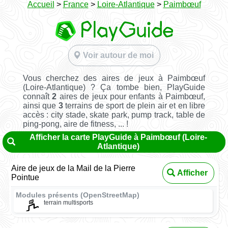
Accueil
>
France
>
Loire-Atlantique
>
Paimbœuf
Voir autour de moi
Vous cherchez des aires de jeux à Paimbœuf
(Loire-Atlantique) ? Ça tombe bien, PlayGuide
connaît
2
aires de jeux pour enfants à Paimbœuf,
ainsi que
3
terrains de sport de plein air et en libre
accès : city stade, skate park, pump track, table de
ping-pong, aire de fitness, ... !
Afficher la carte PlayGuide à Paimbœuf (Loire-
Atlantique)
Aire de jeux de la Mail de la Pierre
Afficher
Pointue
Modules présents (OpenStreetMap)
terrain multisports